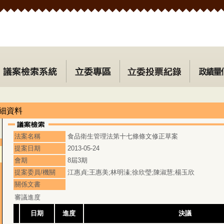
細資料
法案名稱
食品衛生管理法第十七條條文修正草案
提案日期
2013-05-24
會期
8屆3期
提案委員/機關
江惠貞;王惠美;林明溱;徐欣瑩;陳淑慧;楊玉欣
關係文書
審議進度
日期
進度
決議