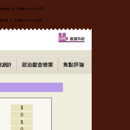
w/part2_1_3.php
on line
317
/part2_1_3.php
on line
318
1
0
1
0