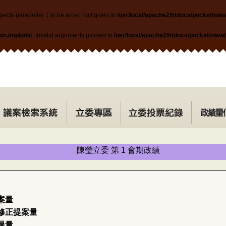
pects parameter 1 to be array, null given in
/usr/local/apache2/htdocs/pocket/ww
ion.implode
]: Invalid arguments passed in
/usr/local/apache2/htdocs/pocket/www
陳瑩立委 第 1 會期政績
案量
修正提案量
過量