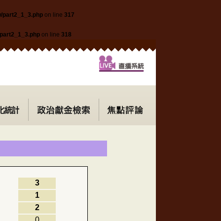
w/part2_1_3.php
on line
317
/part2_1_3.php
on line
318
3
1
2
0