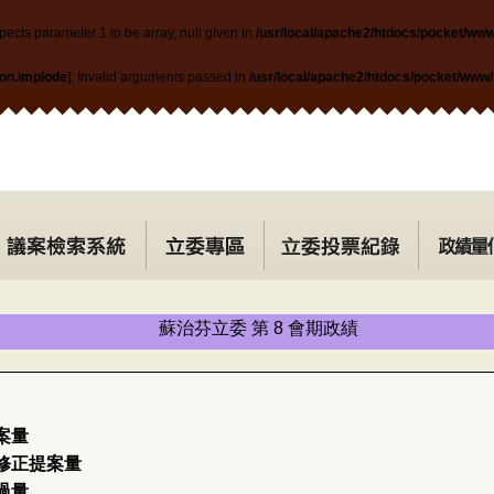
pects parameter 1 to be array, null given in
/usr/local/apache2/htdocs/pocket/ww
ion.implode
]: Invalid arguments passed in
/usr/local/apache2/htdocs/pocket/www
蘇治芬立委 第 8 會期政績
案量
修正提案量
過量