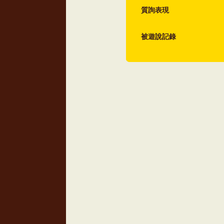
質詢表現
被遊說記錄