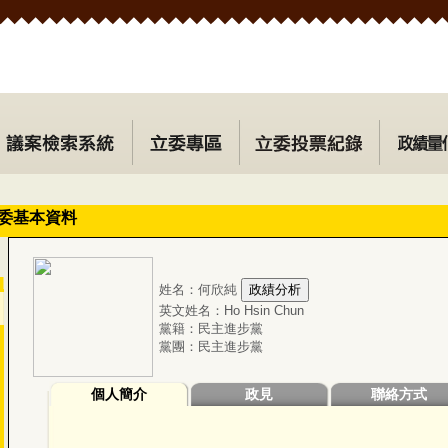
委基本資料
姓名：何欣純
英文姓名：Ho Hsin Chun
黨籍：民主進步黨
黨團：民主進步黨
個人簡介
政見
聯絡方式