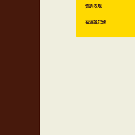
質詢表現
被遊說記錄