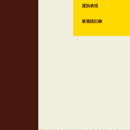
質詢表現
被遊說記錄