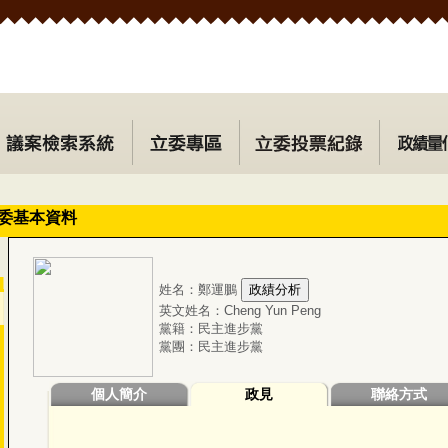
委基本資料
姓名：鄭運鵬
英文姓名：Cheng Yun Peng
黨籍：民主進步黨
黨團：民主進步黨
個人簡介
政見
聯絡方式