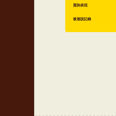
質詢表現
被遊說記錄