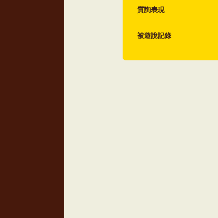
質詢表現
被遊說記錄