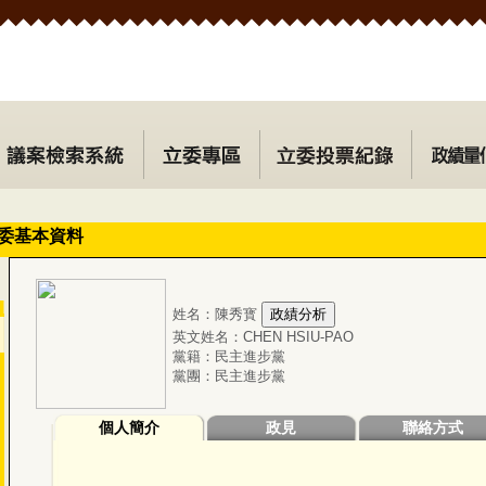
委基本資料
姓名：陳秀寳
英文姓名：CHEN HSIU-PAO
黨籍：民主進步黨
黨團：民主進步黨
個人簡介
政見
聯絡方式