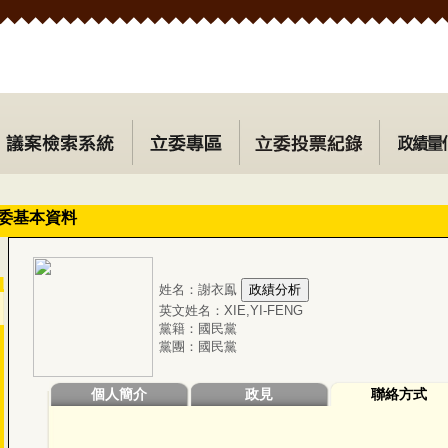
委基本資料
姓名：謝衣鳯
英文姓名：XIE,YI-FENG
黨籍：國民黨
黨團：國民黨
個人簡介
政見
聯絡方式