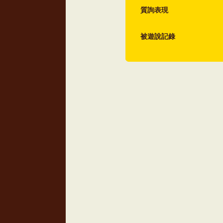
質詢表現
被遊說記錄