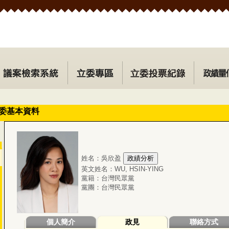
委基本資料
姓名：吳欣盈
英文姓名：WU, HSIN-YING
黨籍：台灣民眾黨
黨團：台灣民眾黨
個人簡介
政見
聯絡方式