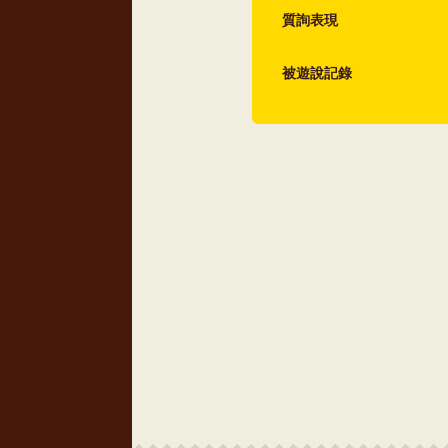
質詢表現
被遊說記錄