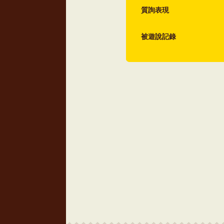
質詢表現
被遊說記錄