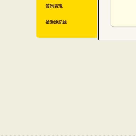
質詢表現
被遊說記錄