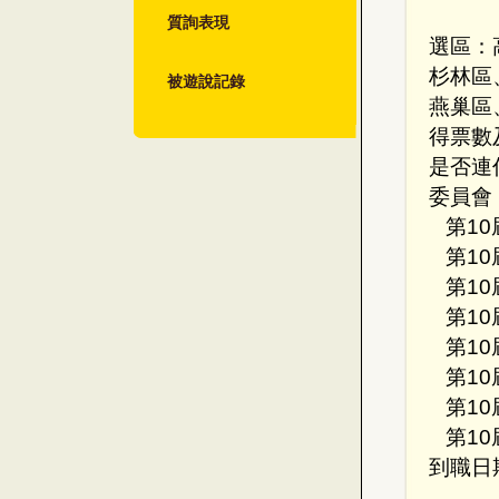
質詢表現
選區：
杉林區
被遊說記錄
燕巢區
得票數及
是否連
委員會
第10
第10
第10
第10
第10
第10
第10
第10
到職日期