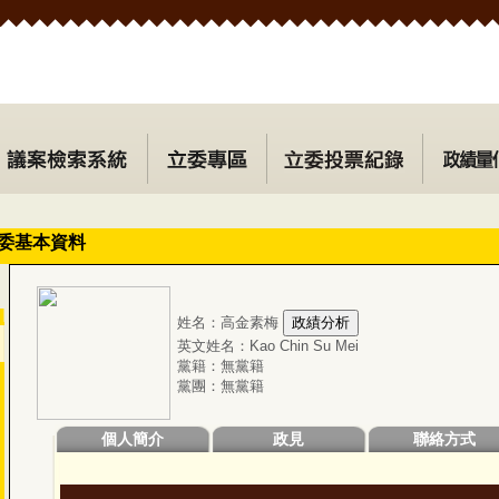
委基本資料
姓名：高金素梅
英文姓名：Kao Chin Su Mei
黨籍：無黨籍
黨團：無黨籍
個人簡介
政見
聯絡方式