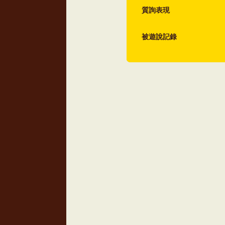
質詢表現
被遊說記錄