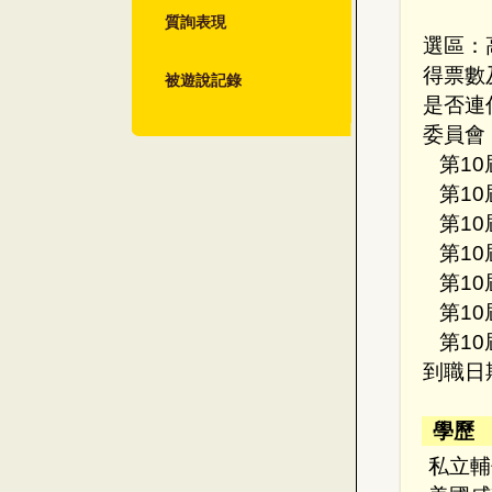
質詢表現
選區：
得票數及
被遊說記錄
是否連
委員會
第10
第10
第10
第10
第10
第10
第10
到職日期
學歷
私立輔