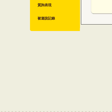
質詢表現
被遊說記錄